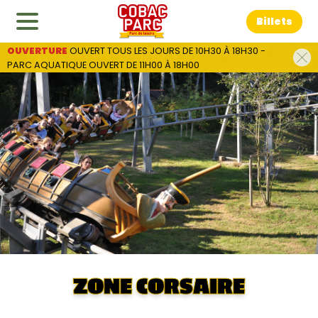
Billets
OUVERTURE
 OUVERT TOUS LES JOURS DE 10H30 À 18H30 - 
PARC AQUATIQUE OUVERT DE 11H00 À 18H00
ZONE CORSAIRE